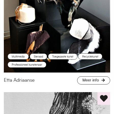
Multimedia
Sieraad
Toegepaste kunst
Recyclekunst
Professioneel kunstenaar
Etta Adriaanse
Meer info