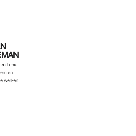
AN
ZEMAN
 en Lenie
chem en
eve werken