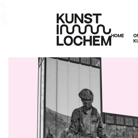
HOME
O
K