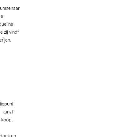
kunstenaar
De
queline
 zij vindt
rijen.
tiepunt
, kunst
e koop.
ndoek en