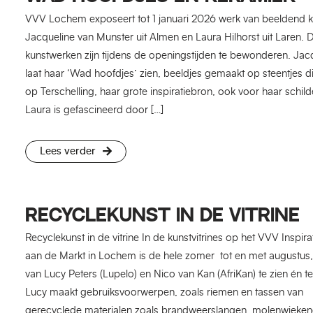
VVV Lochem exposeert tot 1 januari 2026 werk van beeldend 
Jacqueline van Munster uit Almen en Laura Hilhorst uit Laren. 
kunstwerken zijn tijdens de openingstijden te bewonderen. Jac
laat haar ‘Wad hoofdjes’ zien, beeldjes gemaakt op steentjes die
op Terschelling, haar grote inspiratiebron, ook voor haar schilde
Laura is gefascineerd door […]
Lees verder
RECYCLEKUNST IN DE VITRINE
Recyclekunst in de vitrine In de kunstvitrines op het VVV Inspira
aan de Markt in Lochem is de hele zomer tot en met augustus
van Lucy Peters (Lupelo) en Nico van Kan (AfriKan) te zien én t
Lucy maakt gebruiksvoorwerpen, zoals riemen en tassen van
gerecyclede materialen zoals brandweerslangen, molenwieke