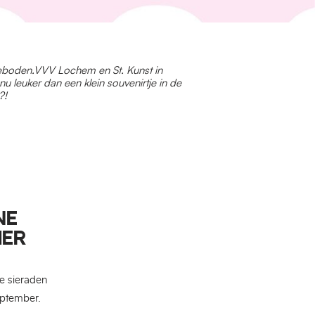
eboden.
VVV Lochem en St. Kunst in
 nu leuker dan een klein souvenirtje in de
?!
NE
IER
te sieraden
 september.