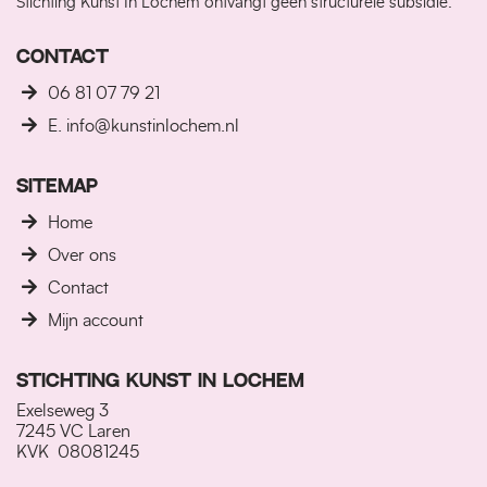
Stichting Kunst In Lochem ontvangt geen structurele subsidie.
CONTACT
06 81 07 79 21
E. info@kunstinlochem.nl
SITEMAP
Home
Over ons
Contact
Mijn account
STICHTING KUNST IN LOCHEM
Exelseweg 3
7245 VC Laren
KVK 08081245